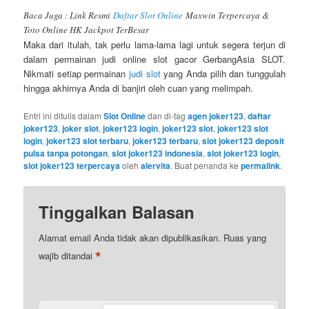
Baca Juga : Link Resmi
Daftar Slot Online
Maxwin Terpercaya &
Toto Online HK Jackpot TerBesar
Maka dari itulah, tak perlu lama-lama lagi untuk segera terjun di
dalam permainan judi online slot gacor GerbangAsia SLOT.
Nikmati setiap permainan
judi slot
yang Anda pilih dan tunggulah
hingga akhirnya Anda di banjiri oleh cuan yang melimpah.
Entri ini ditulis dalam
Slot Online
dan di-tag
agen joker123
,
daftar
joker123
,
joker slot
,
joker123 login
,
joker123 slot
,
joker123 slot
login
,
joker123 slot terbaru
,
joker123 terbaru
,
slot joker123 deposit
pulsa tanpa potongan
,
slot joker123 indonesia
,
slot joker123 login
,
slot joker123 terpercaya
oleh
alervita
. Buat penanda ke
permalink
.
Tinggalkan Balasan
Alamat email Anda tidak akan dipublikasikan.
Ruas yang
*
wajib ditandai