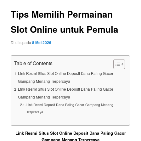
Tips Memilih Permainan
Slot Online untuk Pemula
Ditulis pada
8 Mei 2026
Table of Contents
Link Resmi Situs Slot Online Deposit Dana Paling Gacor
Gampang Menang Terpercaya
Link Resmi Situs Slot Online Deposit Dana Paling Gacor
Gampang Menang Terpercaya
Link Resmi Deposit Dana Paling Gacor Gampang Menang
Terpercaya
Link Resmi Situs Slot Online Deposit Dana Paling Gacor
Gampang Menang Terpercaya