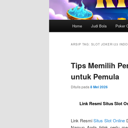
Menu
Home
Judi Bola
Poker O
utama
ARSIP TAG:
SLOT JOKER123 INDO
Tips Memilih Pe
untuk Pemula
Ditulis pada
8 Mei 2026
Link Resmi Situs Slot 
Link Resmi
Situs Slot Online
D
Namun Anda tidak perlu mer