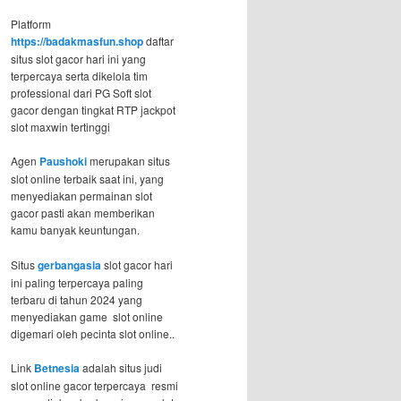
Platform
https://badakmasfun.shop
daftar
situs slot gacor hari ini yang
terpercaya serta dikelola tim
professional dari PG Soft slot
gacor dengan tingkat RTP jackpot
slot maxwin tertinggi
Agen
Paushoki
merupakan situs
slot online terbaik saat ini, yang
menyediakan permainan slot
gacor pasti akan memberikan
kamu banyak keuntungan.
Situs
gerbangasia
slot gacor hari
ini paling terpercaya paling
terbaru di tahun 2024 yang
menyediakan game slot online
digemari oleh pecinta slot online..
Link
Betnesia
adalah situs judi
slot online gacor terpercaya resmi