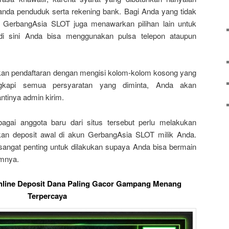
tanda penduduk serta rekening bank. Bagi Anda yang tidak
us GerbangAsia SLOT juga menawarkan pilihan lain untuk
 di sini Anda bisa menggunakan pulsa telepon ataupun
kan pendaftaran dengan mengisi kolom-kolom kosong yang
gkapi semua persyaratan yang diminta, Anda akan
ntinya admin kirim.
bagai anggota baru dari situs tersebut perlu melakukan
kan deposit awal di akun GerbangAsia SLOT milik Anda.
sangat penting untuk dilakukan supaya Anda bisa bermain
amnya.
Online Deposit Dana Paling Gacor Gampang Menang
Terpercaya