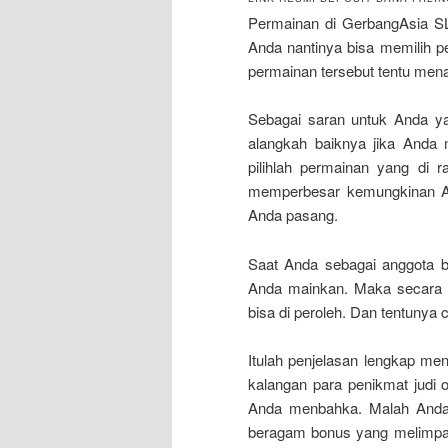
Permainan di GerbangAsia SLOT
Anda nantinya bisa memilih pe
permainan tersebut tentu men
Sebagai saran untuk Anda ya
alangkah baiknya jika Anda 
pilihlah permainan yang di 
memperbesar kemungkinan An
Anda pasang.
Saat Anda sebagai anggota
Anda mainkan. Maka secara o
bisa di peroleh. Dan tentunya 
Itulah penjelasan lengkap men
kalangan para penikmat judi o
Anda menbahka. Malah Anda 
beragam bonus yang melimpa