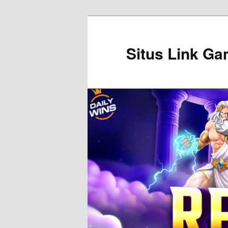
Langsung
Langsung
ke
ke
konten
konten
Situs Link Ga
utama
sekunder