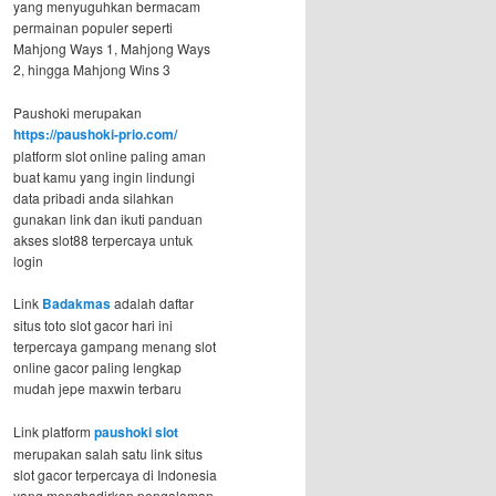
yang menyuguhkan bermacam
permainan populer seperti
Mahjong Ways 1, Mahjong Ways
2, hingga Mahjong Wins 3
Paushoki merupakan
https://paushoki-prio.com/
platform slot online paling aman
buat kamu yang ingin lindungi
data pribadi anda silahkan
gunakan link dan ikuti panduan
akses slot88 terpercaya untuk
login
Link
Badakmas
adalah daftar
situs toto slot gacor hari ini
terpercaya gampang menang slot
online gacor paling lengkap
mudah jepe maxwin terbaru
Link platform
paushoki slot
merupakan salah satu link situs
slot gacor terpercaya di Indonesia
yang menghadirkan pengalaman