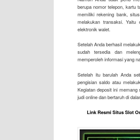
berupa nomor telepon, kartu 
memiliki rekening bank, sit
melakukan transaksi. Yaitu
elektronik walet.
Setelah Anda berhasil melaku
sudah tersedia dan melen
memperoleh informasi yang na
Setelah itu barulah Anda se
pengisian saldo atau melaku
Kegiatan deposit ini memang 
judi online dan bertaruh di dal
Link Resmi Situs Slot 