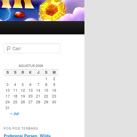
C
a
r
i
AGUSTUS 2026
S
S
R
K
J
S
M
1
2
3
4
5
6
7
8
9
10
11
12
13
14
15
16
17
18
19
20
21
22
23
24
25
26
27
28
29
30
31
« Jul
POS-POS TERBARU
Preferensi Persen, Wilds,