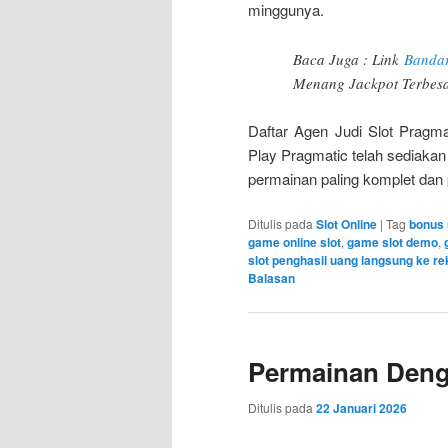
minggunya.
Baca Juga : Link
Bandar
Menang Jackpot Terbesa
Daftar Agen Judi Slot Pragma
Play Pragmatic telah sediakan L
permainan paling komplet dan p
Ditulis pada
Slot Online
|
Tag
bonus 
game online slot
,
game slot demo
,
slot penghasil uang langsung ke re
Balasan
Permainan Denga
Ditulis pada
22 Januari 2026