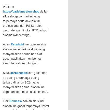
Platform
https://badakmasfun.shop
daftar
situs slot gacor hari ini yang
terpercaya serta dikelola tim
professional dari PG Soft slot
gacor dengan tingkat RTP jackpot
slot maxwin tertinggi
Agen
Paushoki
merupakan situs
slot online terbaik saat ini, yang
menyediakan permainan slot
gacor pasti akan memberikan
kamu banyak keuntungan.
Situs
gerbangasia
slot gacor hari
ini paling terpercaya paling
terbaru di tahun 2024 yang
menyediakan game slot online
digemari oleh pecinta slot online..
Link
Betnesia
adalah situs judi
slot online gacor terpercaya resmi