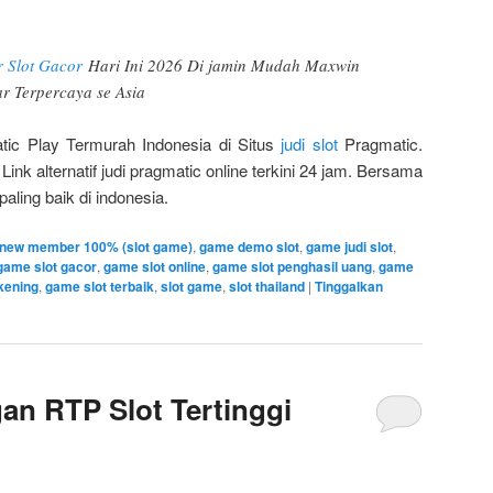
 Slot Gacor
Hari Ini 2026 Di jamin Mudah Maxwin
r Terpercaya se Asia
tic Play Termurah Indonesia di Situs
judi slot
Pragmatic.
ink alternatif judi pragmatic online terkini 24 jam. Bersama
aling baik di indonesia.
new member 100% (slot game)
,
game demo slot
,
game judi slot
,
game slot gacor
,
game slot online
,
game slot penghasil uang
,
game
kening
,
game slot terbaik
,
slot game
,
slot thailand
|
Tinggalkan
n RTP Slot Tertinggi