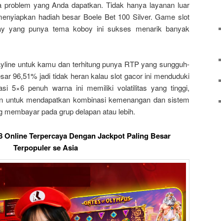
problem yang Anda dapatkan. Tidak hanya layanan luar
enyiapkan hadiah besar Boele Bet 100 Silver. Game slot
lay yang punya tema koboy ini sukses menarik banyak
ayline untuk kamu dan terhitung punya RTP yang sungguh-
sar 96,51% jadi tidak heran kalau slot gacor ini menduduki
si 5×6 penuh warna ini memiliki volatilitas yang tinggi,
an untuk mendapatkan kombinasi kemenangan dan sistem
 membayar pada grup delapan atau lebih.
88 Online Terpercaya Dengan Jackpot Paling Besar
Terpopuler se Asia