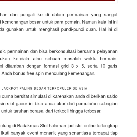
han dan pengali ke di dalam permainan yang sangat
i kemenangan besar untuk para pemain. Namun kala ini ini
nda gunakan untuk menghasil pundi-pundi cuan. Hal ini di
ic permainan dan bisa berkonsultasi bersama pelayanan
ukan kendala atau sebuah masalah waktu bermain.
ni ditambah dengan formasi grid 3 x 5, serta 10 garis
n Anda bonus free spin mendulang kemenangan.
N JACKPOT PALING BESAR TERPOPULER SE ASIA
tu cuma bersifat simulasi di karenakan anda di berikan saldo
in slot gacor ini bisa anda ukur dari pemutaran sebagian
untuk taruhan berasal dari terkecil hingga terbesar.
untung di Badakmas Slot halaman judi slot online terlengkap
. Ikuti banyak event menarik yang senantiasa terdapat tiap