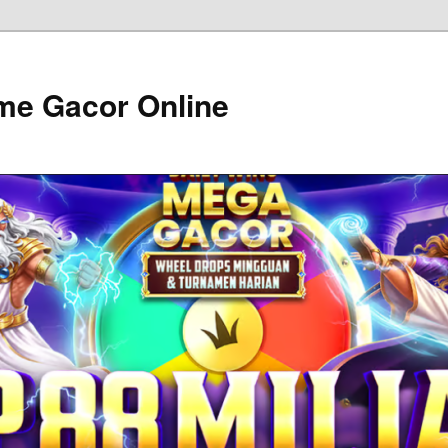
me Gacor Online