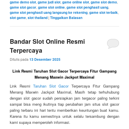
game demo slot
,
game judi slot
,
game online slot
,
game slot demo
,
game slot gacor
,
game slot online
,
game slot penghasil uang
,
game slot penghasil uang langsung ke rekening
,
game slot terbaik
,
slot game
,
slot thailand
|
Tinggalkan Balasan
Bandar Slot Online Resmi
Terpercaya
Ditulis pada
13 Desember 2025
Link Resmi Taruhan Slot Gacor Terpercaya Fitur Gampang
Menang Maxwin Jackpot Maximal
Link Resmi
Taruhan Slot Gacor
Terpercaya Fitur Gampang
Menang Maxwin Jackpot Maximal, Masih tetap terhuhubung
dengan slot gacor sudah persiapkan jam tergacor paling terkini
sampai bisa meng ikutinya tiap perubahan jam situs slot gacor
paling terbaru ini hari tentu memberikan keuntungan buat kamu.
Karena itu kamu semestinya untuk selalu tersambung dengan
kami supaya memperoleh informasi.