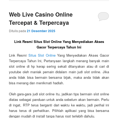
Web Live Casino Online
Tercepat & Terpercaya
Ditulis pada
21 Desember 2025
Link Resmi Situs Slot Online Yang Menyediakan Akses
Gacor Terpercaya Tahun Ini
Link Resmi
Situs Slot Online
Yang Menyediakan Akses Gacor
Terpercaya Tahun Ini, Pertanyaan langkah menang banyak main
slot online di hp kerap sering sekali ditanyakan atau di cari di
youtube oleh maniak pemain didalam main judi slot online. Jika
anda tidak bisa bermain bersama bijak, maka anda tidak akan
bisa menang dan menikmati hadiah.
Oleh gara-gara judi slot online itu, jadikan tips bermain slot online
diatas sebagai panduan untuk anda sebelum akan bermain. Perlu
di ingat, RTP terus berganti dari waktu ke waktu, jadi perihal ini
harus terus di perhatikan. Pilihlah aplikasi yang bisa bersama
dengan mudah di install tanpa harus root terlebih dahulu.