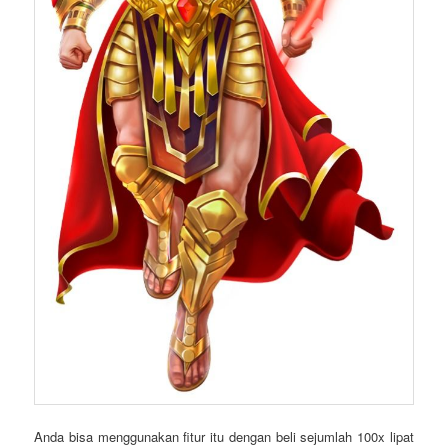
Anda bisa menggunakan fitur itu dengan beli sejumlah 100x lipat