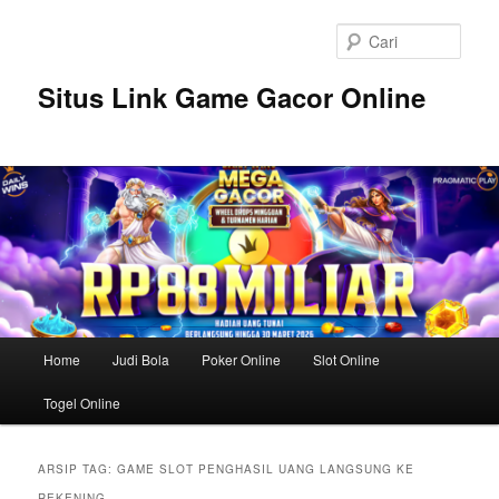
Langsung
Langsung
ke
ke
Cari
konten
konten
utama
sekunder
Situs Link Game Gacor Online
Menu
Home
Judi Bola
Poker Online
Slot Online
utama
Togel Online
ARSIP TAG:
GAME SLOT PENGHASIL UANG LANGSUNG KE
REKENING