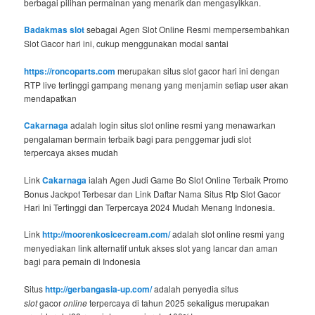
berbagai pilihan permainan yang menarik dan mengasyikkan.
Badakmas slot
sebagai Agen Slot Online Resmi mempersembahkan
Slot Gacor hari ini, cukup menggunakan modal santai
https://roncoparts.com
merupakan situs slot gacor hari ini dengan
RTP live tertinggi gampang menang yang menjamin setiap user akan
mendapatkan
Cakarnaga
adalah login situs slot online resmi yang menawarkan
pengalaman bermain terbaik bagi para penggemar judi slot
terpercaya akses mudah
Link
Cakarnaga
ialah Agen Judi Game Bo Slot Online Terbaik Promo
Bonus Jackpot Terbesar dan Link Daftar Nama Situs Rtp Slot Gacor
Hari Ini Tertinggi dan Terpercaya 2024 Mudah Menang Indonesia.
Link
http://moorenkosicecream.com/
adalah slot online resmi yang
menyediakan link alternatif untuk akses slot yang lancar dan aman
bagi para pemain di Indonesia
Situs
http://gerbangasia-up.com/
adalah penyedia situs
slot
gacor
online
terpercaya di tahun 2025 sekaligus merupakan