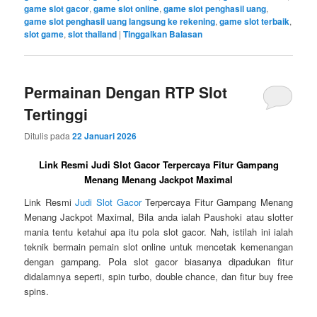
game slot gacor
,
game slot online
,
game slot penghasil uang
,
game slot penghasil uang langsung ke rekening
,
game slot terbaik
,
slot game
,
slot thailand
|
Tinggalkan Balasan
Permainan Dengan RTP Slot
Tertinggi
Ditulis pada
22 Januari 2026
Link Resmi Judi Slot Gacor Terpercaya Fitur Gampang
Menang Menang Jackpot Maximal
Link Resmi
Judi Slot Gacor
Terpercaya Fitur Gampang Menang
Menang Jackpot Maximal, Bila anda ialah Paushoki atau slotter
mania tentu ketahui apa itu pola slot gacor. Nah, istilah ini ialah
teknik bermain pemain slot online untuk mencetak kemenangan
dengan gampang. Pola slot gacor biasanya dipadukan fitur
didalamnya seperti, spin turbo, double chance, dan fitur buy free
spins.