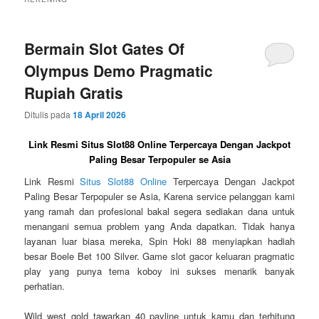
Bermain Slot Gates Of
Olympus Demo Pragmatic
Rupiah Gratis
Ditulis pada
18 April 2026
Link Resmi Situs Slot88 Online Terpercaya Dengan Jackpot
Paling Besar Terpopuler se Asia
Link Resmi
Situs Slot88 Online
Terpercaya Dengan Jackpot
Paling Besar Terpopuler se Asia, Karena service pelanggan kami
yang ramah dan profesional bakal segera sediakan dana untuk
menangani semua problem yang Anda dapatkan. Tidak hanya
layanan luar biasa mereka, Spin Hoki 88 menyiapkan hadiah
besar Boele Bet 100 Silver. Game slot gacor keluaran pragmatic
play yang punya tema koboy ini sukses menarik banyak
perhatian.
Wild west gold tawarkan 40 payline untuk kamu dan terhitung