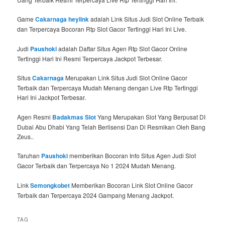
Game
Cakarnaga heylink
adalah Link Situs Judi Slot Online Terbaik
dan Terpercaya Bocoran Rtp Slot Gacor Tertinggi Hari Ini Live.
Judi
Paushoki
adalah Daftar Situs Agen Rtp Slot Gacor Online
Tertinggi Hari Ini Resmi Terpercaya Jackpot Terbesar.
Situs
Cakarnaga
Merupakan Link Situs Judi Slot Online Gacor
Terbaik dan Terpercaya Mudah Menang dengan Live Rtp Tertinggi
Hari Ini Jackpot Terbesar.
Agen Resmi
Badakmas Slot
Yang Merupakan Slot Yang Berpusat DI
Dubai Abu Dhabi Yang Telah Berlisensi Dan Di Resmikan Oleh Bang
Zeus..
Taruhan
Paushoki
memberikan Bocoran Info Situs Agen Judi Slot
Gacor Terbaik dan Terpercaya No 1 2024 Mudah Menang.
Link
Semongkobet
Memberikan Bocoran Link Slot Online Gacor
Terbaik dan Terpercaya 2024 Gampang Menang Jackpot.
TAG