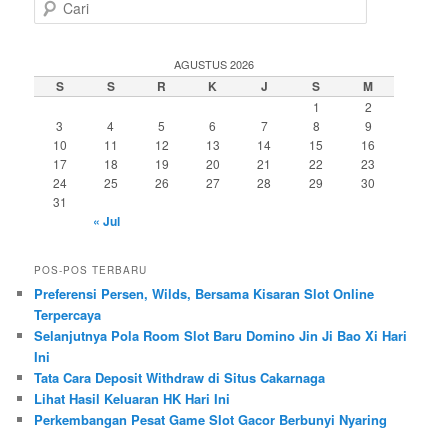
C
a
r
i
AGUSTUS 2026
S
S
R
K
J
S
M
1
2
3
4
5
6
7
8
9
10
11
12
13
14
15
16
17
18
19
20
21
22
23
24
25
26
27
28
29
30
31
« Jul
POS-POS TERBARU
Preferensi Persen, Wilds, Bersama Kisaran Slot Online
Terpercaya
Selanjutnya Pola Room Slot Baru Domino Jin Ji Bao Xi Hari
Ini
Tata Cara Deposit Withdraw di Situs Cakarnaga
Lihat Hasil Keluaran HK Hari Ini
Perkembangan Pesat Game Slot Gacor Berbunyi Nyaring