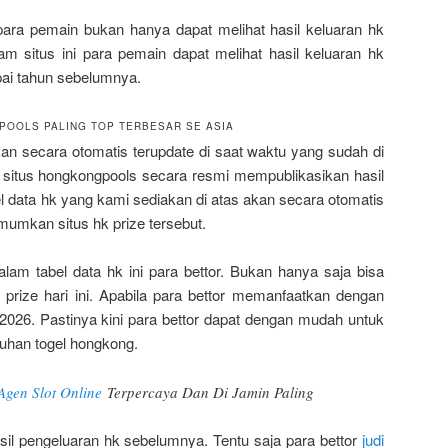
ara pemain bukan hanya dapat melihat hasil keluaran hk
alam situs ini para pemain dapat melihat hasil keluaran hk
mpai tahun sebelumnya.
POOLS PALING TOP TERBESAR SE ASIA
akan secara otomatis terupdate di saat waktu yang sudah di
a situs hongkongpools secara resmi mempublikasikan hasil
bel data hk yang kami sediakan di atas akan secara otomatis
mumkan situs hk prize tersebut.
dalam tabel data hk ini para bettor. Bukan hanya saja bisa
 prize hari ini. Apabila para bettor memanfaatkan dengan
2026. Pastinya kini para bettor dapat dengan mudah untuk
uhan togel hongkong.
Agen Slot Online
Terpercaya Dan Di Jamin Paling
il pengeluaran hk sebelumnya. Tentu saja para bettor
judi