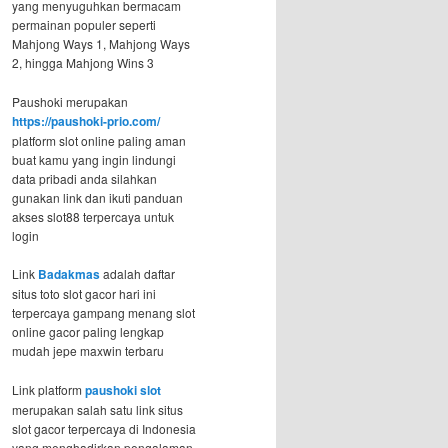
yang menyuguhkan bermacam
permainan populer seperti
Mahjong Ways 1, Mahjong Ways
2, hingga Mahjong Wins 3
Paushoki merupakan
https://paushoki-prio.com/
platform slot online paling aman
buat kamu yang ingin lindungi
data pribadi anda silahkan
gunakan link dan ikuti panduan
akses slot88 terpercaya untuk
login
Link
Badakmas
adalah daftar
situs toto slot gacor hari ini
terpercaya gampang menang slot
online gacor paling lengkap
mudah jepe maxwin terbaru
Link platform
paushoki slot
merupakan salah satu link situs
slot gacor terpercaya di Indonesia
yang menghadirkan pengalaman