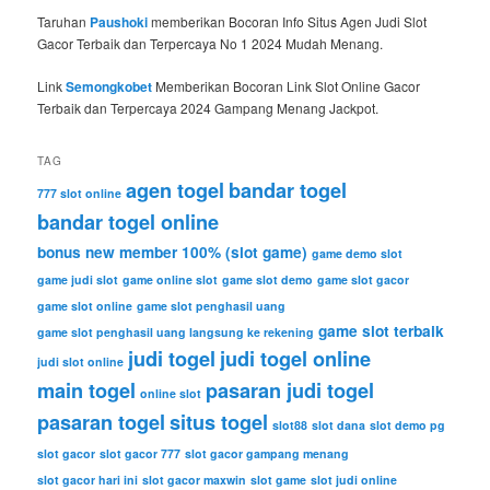
Taruhan
Paushoki
memberikan Bocoran Info Situs Agen Judi Slot
Gacor Terbaik dan Terpercaya No 1 2024 Mudah Menang.
Link
Semongkobet
Memberikan Bocoran Link Slot Online Gacor
Terbaik dan Terpercaya 2024 Gampang Menang Jackpot.
TAG
agen togel
bandar togel
777 slot online
bandar togel online
bonus new member 100% (slot game)
game demo slot
game judi slot
game online slot
game slot demo
game slot gacor
game slot online
game slot penghasil uang
game slot terbaik
game slot penghasil uang langsung ke rekening
judi togel
judi togel online
judi slot online
main togel
pasaran judi togel
online slot
pasaran togel
situs togel
slot88
slot dana
slot demo pg
slot gacor
slot gacor 777
slot gacor gampang menang
slot gacor hari ini
slot gacor maxwin
slot game
slot judi online