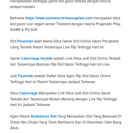
menyediakan berbagai game slot gacor terbaik dengan bonus
jackpot maxwin
Betnesia
https://www.asianescortlosangeles.com
merupakan situs
slot gacor luar negeri server Thailand dengan lisensi Pragmatic Play,
Slot88 & PG Soft.
Slot
Paushoki
ialah Nama Situs Game Slot Online Gacor Penghasil
Uang Terbaik Resmi Terpercaya Live Rtp Tertinggi Hari Ini.
Game
Cakarnaga heylink
adalah Link Situs Judi Slot Online Terbaik
dan Terpercaya Bocoran Rtp Slot Gacor Tertinggi Hari Ini Live.
Judi
Paushoki
adalah Daftar Situs Agen Rtp Slot Gacor Online
Tertinggi Hari Ini Resmi Terpercaya Jackpot Terbesar.
Situs
Cakarnaga
Merupakan Link Situs Judi Slot Online Gacor
Terbaik dan Terpercaya Mudah Menang dengan Live Rtp Tertinggi
Hari Ini Jackpot Terbesar.
Agen Resmi
Badakmas Slot
Yang Merupakan Slot Yang Berpusat DI
Dubai Abu Dhabi Yang Telah Berlisensi Dan Di Resmikan Oleh Bang
Zeus..