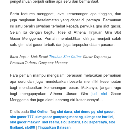
pengetahuan berjudi online apa seru dan bermanfaat.
Serta features menggaet, level kemenangan apa tinggian, dan
juga rangkaian keselamatan yang dapat di percaya. Permainan
ini satu beralih jawaban terhebat kepada penyuka gim slot gacor.
Selain itu dengan begitu, Rise of Athena Tinjauan Gim Slot
Gacor Menggema. Pernah membuktikan dirinya menjadi salah
satu gim slot gacor terbaik dan juga terpopuler dalam pasaran.
Baca Juga : Link Resmi
Taruhan Slot Online
Gacor Terpercaya
Premium Terbaru Gampang Menang
Para pemain mampu mengalami perasaan melakukan permainan
apa seru dan juga mendebarkan beserta memiliki kesempatan
bagi mendapatkan kemenangan besar. Makanya, jangan ragu
bagi mengupayakan Athena Ulasan Gim
judi slot
Gacor
Menggema dan juga alami seorang diri keseruannya!…
Ditulis pada
Slot Online
|
Tag
slot dana
,
slot demo pg
,
slot gacor
,
slot gacor 777
,
slot gacor gampang menang
,
slot gacor hari ini
,
slot gacor maxwin
,
slot resmi
,
slot terbaru
,
slot terpercaya
,
slot
thailand
,
slot88
|
Tinggalkan Balasan