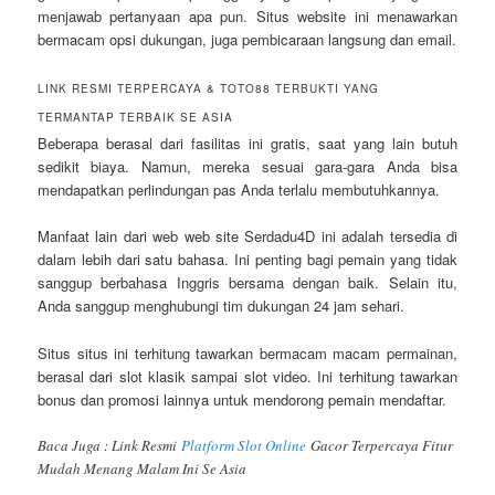
menjawab pertanyaan apa pun. Situs website ini menawarkan
bermacam opsi dukungan, juga pembicaraan langsung dan email.
LINK RESMI TERPERCAYA & TOTO88 TERBUKTI YANG
TERMANTAP TERBAIK SE ASIA
Beberapa berasal dari fasilitas ini gratis, saat yang lain butuh
sedikit biaya. Namun, mereka sesuai gara-gara Anda bisa
mendapatkan perlindungan pas Anda terlalu membutuhkannya.
Manfaat lain dari web web site Serdadu4D ini adalah tersedia di
dalam lebih dari satu bahasa. Ini penting bagi pemain yang tidak
sanggup berbahasa Inggris bersama dengan baik. Selain itu,
Anda sanggup menghubungi tim dukungan 24 jam sehari.
Situs situs ini terhitung tawarkan bermacam macam permainan,
berasal dari slot klasik sampai slot video. Ini terhitung tawarkan
bonus dan promosi lainnya untuk mendorong pemain mendaftar.
Baca Juga : Link Resmi
Platform Slot Online
Gacor Terpercaya Fitur
Mudah Menang Malam Ini Se Asia