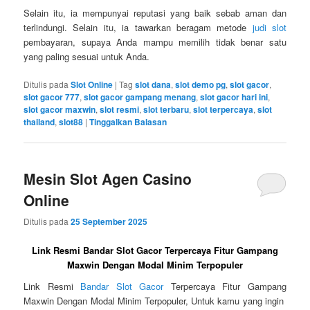
Selain itu, ia mempunyai reputasi yang baik sebab aman dan
terlindungi. Selain itu, ia tawarkan beragam metode
judi slot
pembayaran, supaya Anda mampu memilih tidak benar satu
yang paling sesuai untuk Anda.
Ditulis pada
Slot Online
|
Tag
slot dana
,
slot demo pg
,
slot gacor
,
slot gacor 777
,
slot gacor gampang menang
,
slot gacor hari ini
,
slot gacor maxwin
,
slot resmi
,
slot terbaru
,
slot terpercaya
,
slot
thailand
,
slot88
|
Tinggalkan Balasan
Mesin Slot Agen Casino
Online
Ditulis pada
25 September 2025
Link Resmi Bandar Slot Gacor Terpercaya Fitur Gampang
Maxwin Dengan Modal Minim Terpopuler
Link Resmi
Bandar Slot Gacor
Terpercaya Fitur Gampang
Maxwin Dengan Modal Minim Terpopuler, Untuk kamu yang ingin