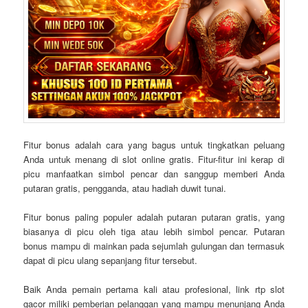
Fitur bonus adalah cara yang bagus untuk tingkatkan peluang
Anda untuk menang di slot online gratis. Fitur-fitur ini kerap di
picu manfaatkan simbol pencar dan sanggup memberi Anda
putaran gratis, pengganda, atau hadiah duwit tunai.
Fitur bonus paling populer adalah putaran putaran gratis, yang
biasanya di picu oleh tiga atau lebih simbol pencar. Putaran
bonus mampu di mainkan pada sejumlah gulungan dan termasuk
dapat di picu ulang sepanjang fitur tersebut.
Baik Anda pemain pertama kali atau profesional, link rtp slot
gacor miliki pemberian pelanggan yang mampu menunjang Anda