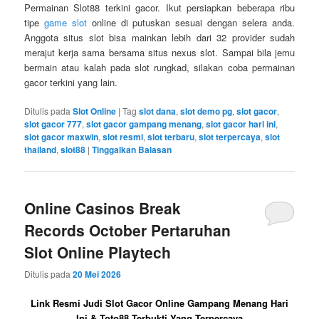
Permainan Slot88 terkini gacor. Ikut persiapkan beberapa ribu
tipe
game slot
online di putuskan sesuai dengan selera anda.
Anggota situs slot bisa mainkan lebih dari 32 provider sudah
merajut kerja sama bersama situs nexus slot. Sampai bila jemu
bermain atau kalah pada slot rungkad, silakan coba permainan
gacor terkini yang lain.
Ditulis pada
Slot Online
|
Tag
slot dana
,
slot demo pg
,
slot gacor
,
slot gacor 777
,
slot gacor gampang menang
,
slot gacor hari ini
,
slot gacor maxwin
,
slot resmi
,
slot terbaru
,
slot terpercaya
,
slot
thailand
,
slot88
|
Tinggalkan Balasan
Online Casinos Break
Records October Pertaruhan
Slot Online Playtech
Ditulis pada
20 Mei 2026
Link Resmi Judi Slot Gacor Online Gampang Menang Hari
Ini & Toto88 Terbukti Yang Terpercaya