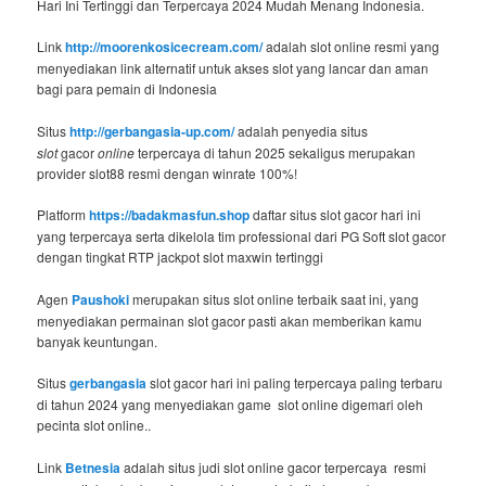
Hari Ini Tertinggi dan Terpercaya 2024 Mudah Menang Indonesia.
Link
http://moorenkosicecream.com/
adalah slot online resmi yang
menyediakan link alternatif untuk akses slot yang lancar dan aman
bagi para pemain di Indonesia
Situs
http://gerbangasia-up.com/
adalah penyedia situs
slot
gacor
online
terpercaya di tahun 2025 sekaligus merupakan
provider slot88 resmi dengan winrate 100%!
Platform
https://badakmasfun.shop
daftar situs slot gacor hari ini
yang terpercaya serta dikelola tim professional dari PG Soft slot gacor
dengan tingkat RTP jackpot slot maxwin tertinggi
Agen
Paushoki
merupakan situs slot online terbaik saat ini, yang
menyediakan permainan slot gacor pasti akan memberikan kamu
banyak keuntungan.
Situs
gerbangasia
slot gacor hari ini paling terpercaya paling terbaru
di tahun 2024 yang menyediakan game slot online digemari oleh
pecinta slot online..
Link
Betnesia
adalah situs judi slot online gacor terpercaya resmi