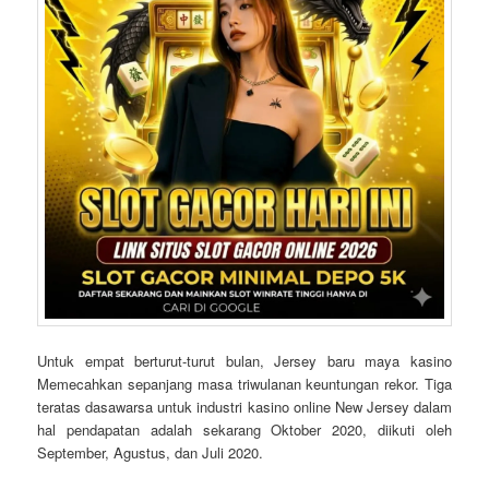
Untuk empat berturut-turut bulan, Jersey baru maya kasino
Memecahkan sepanjang masa triwulanan keuntungan rekor. Tiga
teratas dasawarsa untuk industri kasino online New Jersey dalam
hal pendapatan adalah sekarang Oktober 2020, diikuti oleh
September, Agustus, dan Juli 2020.