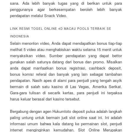
sana. Ada lebih banyak tugas yang di berikan untuk para
penggunanya agar berkesempatan beroleh lebih banyak
pendapatan melalui Snack Video.
LINK RESMI TOGEL ONLINE 4D MACAU POOLS TERBAIK SE
INDONESIA
Selain menonton video, Anda dapat mendapatkan bonus tiap-tiap
melihat 5 video atau menghabiskan waktu selama 15 menit untuk
menyaksikan video. Sumber pendapatan yang dapat bettor
gunakan salah satunya datang dari bonus dan promo. Misalkan
anda dapat manfaatkan bonus registrasi, cashback deposit,
bonus komisi referal dan banyak yang lain sebagai tambahan
pendapatan. Nasih apes di alami para penjudi yang tengah asyik
bermain di salah satu kasino di Las Vegas, Amerika Serikat.
Gara-gara tulisan di secarik kertas, para penjudi ini terpaksa
harus keluar berasal dari kasino tersebut.
Bergabung dengan agen Hukumtoto deposit pulsa adalah langkah
paling untung untuk bermain judi slot online saat ini. Ini adalah
informasi umum bahwa kala datang ke permainan slot, penjudi
internet menginginkan kemudahan. Slot Online Merupakan