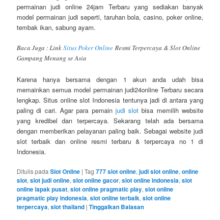
permainan judi online 24jam Terbaru yang sediakan banyak
model permainan judi seperti, taruhan bola, casino, poker online,
tembak ikan, sabung ayam.
Baca Juga : Link
Situs Poker Online
Resmi Terpercaya & Slot Online
Gampang Menang se Asia
Karena hanya bersama dengan 1 akun anda udah bisa
memainkan semua model permainan judi24online Terbaru secara
lengkap. Situs online slot Indonesia tentunya jadi di antara yang
paling di cari. Agar para pemain
judi slot
bisa memilih website
yang kredibel dan terpercaya. Sekarang telah ada bersama
dengan memberikan pelayanan paling baik. Sebagai website judi
slot terbaik dan online resmi terbaru & terpercaya no 1 di
Indonesia.
Ditulis pada
Slot Online
|
Tag
777 slot online
,
judi slot online
,
online
slot
,
slot judi online
,
slot online gacor
,
slot online indonesia
,
slot
online lapak pusat
,
slot online pragmatic play
,
slot online
pragmatic play indonesia
,
slot online terbaik
,
slot online
terpercaya
,
slot thailand
|
Tinggalkan Balasan