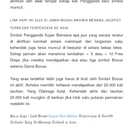
aktifkan dari awal tempat setiap kali Pengganda baru simbol
muncul.
LINK HARI INI 2025 DI JAMIN MUDAH MAXWIN MENANG JACKPOT
TERBESAR TERPERCAYA SE ASIA
Simbol Pengganda Super Betnesia apa pun yang secara teratur
di aktifkan kembali antara melompat dan longsoran salju
kehendak juga terus muncul di berputar di antara bebas tetes.
Setiap pemain akan menerima tambahan + 5 atau + 10 Free
Drops jika mereka mendapatkan dua atau tiga simbol Bonus
selama Game Bonus.
Yang asas terdaftar lebih juga harus di ikuti oleh Simbol Bonus
ini aktif. Ashoka memiliki terbesar mendapatkan dari 25.000 kali
taruhan. Yang Olahraga bulat. Kehendak akhir dan taruhan
25.000 kali mungkin di berikan jika total satu putaran permainan
melebihi ini.
Baca Juga : Link Resmi
Login Slot Online
Terpercaya & Toto88
Terbukti Yang TerMantap Terbaik se Asia