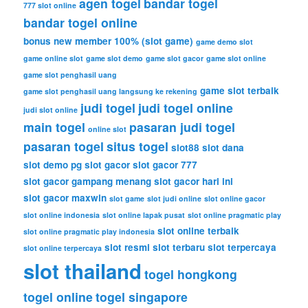
agen togel
bandar togel
777 slot online
bandar togel online
bonus new member 100% (slot game)
game demo slot
game online slot
game slot demo
game slot gacor
game slot online
game slot penghasil uang
game slot terbaik
game slot penghasil uang langsung ke rekening
judi togel
judi togel online
judi slot online
main togel
pasaran judi togel
online slot
pasaran togel
situs togel
slot88
slot dana
slot demo pg
slot gacor
slot gacor 777
slot gacor gampang menang
slot gacor hari ini
slot gacor maxwin
slot game
slot judi online
slot online gacor
slot online indonesia
slot online lapak pusat
slot online pragmatic play
slot online terbaik
slot online pragmatic play indonesia
slot resmi
slot terbaru
slot terpercaya
slot online terpercaya
slot thailand
togel hongkong
togel online
togel singapore