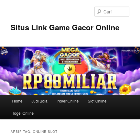
Langsung
Langsung
ke
ke
Cari
konten
konten
utama
sekunder
Situs Link Game Gacor Online
Menu
Home
Judi Bola
Poker Online
Slot Online
utama
Togel Online
ARSIP TAG:
ONLINE SLOT