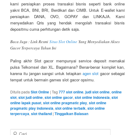
kami persiapkan proses transaksi bisnis seperti bank online
yakni BCA, BNI, BRI, Berdikari dan CIMB. Untuk E-wallet kami
persiapkan DANA, OVO, GOPAY dan LINKAJA. Kami
menyedaikan Qris yang hendak mengolah transaksi bisnis
depositmu cuma perhitungan detik saja.
Baca Juga : Link Resmi
Situs Slot Online
Yang Menyediakan Akses
Gacor Terpercaya Tahun Ini
Paling akhir Slot gacor mempunyai service deposit memakai
pulsa Telkomsel dan XL. Bagaimana? Benar-benar komplet kan,
karena itu jangan sangsi untuk tetapkan
agen slot
gacor sebagai
tempat untuk bermain games slot gacor opsimu.
Ditulis pada
Slot Online
|
Tag
777 slot online
,
judi slot online
,
online
slot
,
slot judi online
,
slot online gacor
,
slot online indonesia
,
slot
online lapak pusat
,
slot online pragmatic play
,
slot online
pragmatic play indonesia
,
slot online terbaik
,
slot online
terpercaya
,
slot thailand
|
Tinggalkan Balasan
C