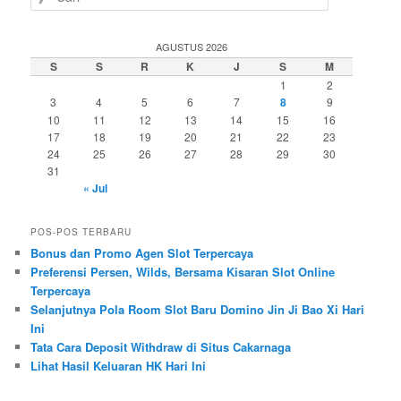
a
r
i
AGUSTUS 2026
S
S
R
K
J
S
M
1
2
3
4
5
6
7
8
9
10
11
12
13
14
15
16
17
18
19
20
21
22
23
24
25
26
27
28
29
30
31
« Jul
POS-POS TERBARU
Bonus dan Promo Agen Slot Terpercaya
Preferensi Persen, Wilds, Bersama Kisaran Slot Online
Terpercaya
Selanjutnya Pola Room Slot Baru Domino Jin Ji Bao Xi Hari
Ini
Tata Cara Deposit Withdraw di Situs Cakarnaga
Lihat Hasil Keluaran HK Hari Ini