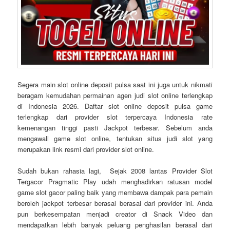
Segera main slot online deposit pulsa saat ini juga untuk nikmati
beragam kemudahan permainan agen judi slot online terlengkap
di Indonesia 2026. Daftar slot online deposit pulsa game
terlengkap dari provider slot terpercaya Indonesia rate
kemenangan tinggi pasti Jackpot terbesar. Sebelum anda
mengawali game slot online, tentukan situs judi slot yang
merupakan link resmi dari provider slot online.
Sudah bukan rahasia lagi, Sejak 2008 lantas Provider Slot
Tergacor Pragmatic Play udah menghadirkan ratusan model
game slot gacor paling baik yang membawa dampak para pemain
beroleh jackpot terbesar berasal berasal dari provider ini. Anda
pun berkesempatan menjadi creator di Snack Video dan
mendapatkan lebih banyak peluang penghasilan berasal dari