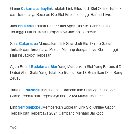
Game
Cakarnaga heylink
adalah Link Situs Judi Slot Online Terbaik
dan Terpercaya Bocoran Rtp Slot Gacor Tertinggi Hari Ini Live.
Judi
Paushoki
adalah Daftar Situs Agen Rtp Slot Gacor Online
Tertinggi Hari Ini Resmi Terpercaya Jackpot Terbesar.
Situs
Cakarnaga
Merupakan Link Situs Judi Slot Online Gacor
Terbaik dan Terpercaya Mudah Menang dengan Live Rtp Tertinggi
Hari Ini Jackpot Terbesar.
Agen Resmi
Badakmas Slot
Yang Merupakan Slot Yang Berpusat DI
Dubai Abu Dhabi Yang Telah Berlisensi Dan Di Resmikan Oleh Bang
Zeus..
Taruhan
Paushoki
memberikan Bocoran Info Situs Agen Judi Slot
Gacor Terbaik dan Terpercaya No 1 2024 Mudah Menang.
Link
Semongkobet
Memberikan Bocoran Link Slot Online Gacor
Terbaik dan Terpercaya 2024 Gampang Menang Jackpot.
TAG