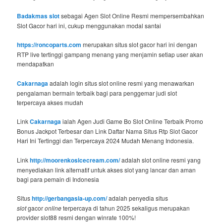
Badakmas slot
sebagai Agen Slot Online Resmi mempersembahkan
Slot Gacor hari ini, cukup menggunakan modal santai
https://roncoparts.com
merupakan situs slot gacor hari ini dengan
RTP live tertinggi gampang menang yang menjamin setiap user akan
mendapatkan
Cakarnaga
adalah login situs slot online resmi yang menawarkan
pengalaman bermain terbaik bagi para penggemar judi slot
terpercaya akses mudah
Link
Cakarnaga
ialah Agen Judi Game Bo Slot Online Terbaik Promo
Bonus Jackpot Terbesar dan Link Daftar Nama Situs Rtp Slot Gacor
Hari Ini Tertinggi dan Terpercaya 2024 Mudah Menang Indonesia.
Link
http://moorenkosicecream.com/
adalah slot online resmi yang
menyediakan link alternatif untuk akses slot yang lancar dan aman
bagi para pemain di Indonesia
Situs
http://gerbangasia-up.com/
adalah penyedia situs
slot
gacor
online
terpercaya di tahun 2025 sekaligus merupakan
provider slot88 resmi dengan winrate 100%!