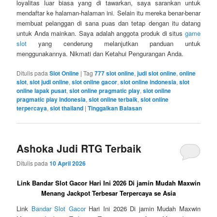
loyalitas luar biasa yang di tawarkan, saya sarankan untuk
mendaftar ke halaman-halaman ini. Selain itu mereka benar-benar
membuat pelanggan di sana puas dan tetap dengan itu datang
untuk Anda mainkan. Saya adalah anggota produk di situs
game
slot
yang cenderung melanjutkan panduan untuk
menggunakannya. Nikmati dan Ketahui Pengurangan Anda.
Ditulis pada
Slot Online
|
Tag
777 slot online
,
judi slot online
,
online
slot
,
slot judi online
,
slot online gacor
,
slot online indonesia
,
slot
online lapak pusat
,
slot online pragmatic play
,
slot online
pragmatic play indonesia
,
slot online terbaik
,
slot online
terpercaya
,
slot thailand
|
Tinggalkan Balasan
Ashoka Judi RTG Terbaik
Ditulis pada
10 April 2026
Link Bandar Slot Gacor Hari Ini 2026 Di jamin Mudah Maxwin
Menang Jackpot Terbesar Terpercaya se Asia
Link
Bandar Slot Gacor
Hari Ini 2026 Di jamin Mudah Maxwin