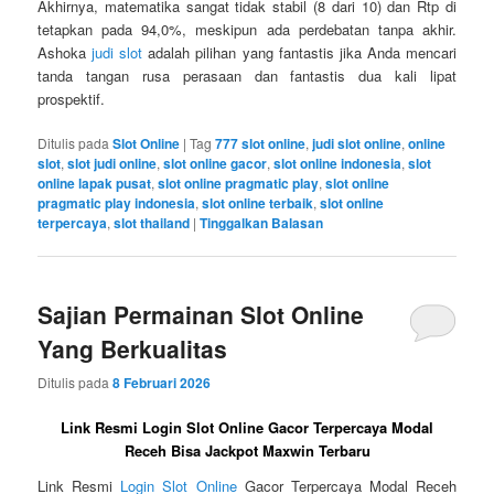
Akhirnya, matematika sangat tidak stabil (8 dari 10) dan Rtp di
tetapkan pada 94,0%, meskipun ada perdebatan tanpa akhir.
Ashoka
judi slot
adalah pilihan yang fantastis jika Anda mencari
tanda tangan rusa perasaan dan fantastis dua kali lipat
prospektif.
Ditulis pada
Slot Online
|
Tag
777 slot online
,
judi slot online
,
online
slot
,
slot judi online
,
slot online gacor
,
slot online indonesia
,
slot
online lapak pusat
,
slot online pragmatic play
,
slot online
pragmatic play indonesia
,
slot online terbaik
,
slot online
terpercaya
,
slot thailand
|
Tinggalkan Balasan
Sajian Permainan Slot Online
Yang Berkualitas
Ditulis pada
8 Februari 2026
Link Resmi Login Slot Online Gacor Terpercaya Modal
Receh Bisa Jackpot Maxwin Terbaru
Link Resmi
Login Slot Online
Gacor Terpercaya Modal Receh