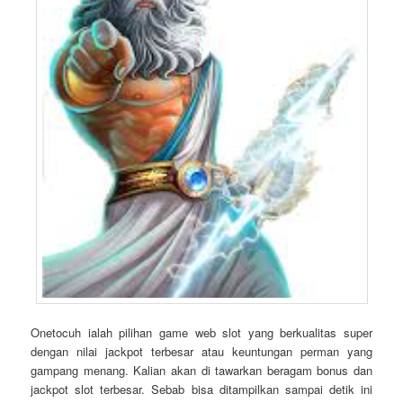
Onetocuh ialah pilihan game web slot yang berkualitas super
dengan nilai jackpot terbesar atau keuntungan perman yang
gampang menang. Kalian akan di tawarkan beragam bonus dan
jackpot slot terbesar. Sebab bisa ditampilkan sampai detik ini