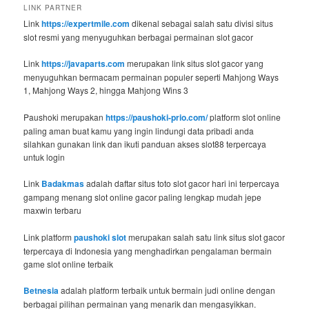
LINK PARTNER
Link
https://expertmile.com
dikenal sebagai salah satu divisi situs
slot resmi yang menyuguhkan berbagai permainan slot gacor
Link
https://javaparts.com
merupakan link situs slot gacor yang
menyuguhkan bermacam permainan populer seperti Mahjong Ways
1, Mahjong Ways 2, hingga Mahjong Wins 3
Paushoki merupakan
https://paushoki-prio.com/
platform slot online
paling aman buat kamu yang ingin lindungi data pribadi anda
silahkan gunakan link dan ikuti panduan akses slot88 terpercaya
untuk login
Link
Badakmas
adalah daftar situs toto slot gacor hari ini terpercaya
gampang menang slot online gacor paling lengkap mudah jepe
maxwin terbaru
Link platform
paushoki slot
merupakan salah satu link situs slot gacor
terpercaya di Indonesia yang menghadirkan pengalaman bermain
game slot online terbaik
Betnesia
adalah platform terbaik untuk bermain judi online dengan
berbagai pilihan permainan yang menarik dan mengasyikkan.