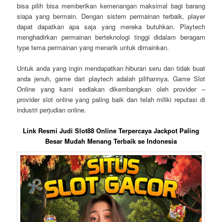
bisa pilih bisa memberikan kemenangan maksimal bagi barang
siapa yang bermain. Dengan sistem permainan terbaik, player
dapat dapatkan apa saja yang mereka butuhkan. Playtech
menghadirkan permainan berteknologi tinggi didalam beragam
type tema permainan yang menarik untuk dimainkan.
Untuk anda yang ingin mendapatkan hiburan seru dan tidak buat
anda jenuh, game dari playtech adalah pilihannya. Game Slot
Online yang kami sediakan dikembangkan oleh provider –
provider slot online yang paling baik dan telah miliki reputasi di
industri perjudian online.
Link Resmi Judi Slot88 Online Terpercaya Jackpot Paling
Besar Mudah Menang Terbaik se Indonesia