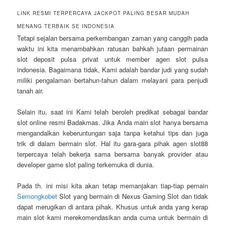
LINK RESMI TERPERCAYA JACKPOT PALING BESAR MUDAH
MENANG TERBAIK SE INDONESIA
Tetapi sejalan bersama perkembangan zaman yang canggih pada
waktu ini kita menambahkan ratusan bahkah jutaan permainan
slot deposit pulsa privat untuk member agen slot pulsa
indonesia. Bagaimana tidak, Kami adalah bandar judi yang sudah
miliki pengalaman bertahun-tahun dalam melayani para penjudi
tanah air.
Selain itu, saat ini Kami telah beroleh predikat sebagai bandar
slot online resmi Badakmas. Jika Anda main slot hanya bersama
mengandalkan keberuntungan saja tanpa ketahui tips dan juga
trik di dalam bermain slot. Hal itu gara-gara pihak agen slot88
terpercaya telah bekerja sama bersama banyak provider atau
developer game slot paling terkemuka di dunia.
Pada th. ini misi kita akan tetap memanjakan tiap-tiap pemain
Semongkobet
Slot yang bermain di Nexus Gaming Slot dan tidak
dapat merugikan di antara pihak. Khusus untuk anda yang kerap
main slot kami merekomendasikan anda cuma untuk bermain di