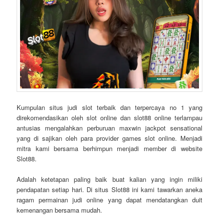
Kumpulan situs judi slot terbaik dan terpercaya no 1 yang
direkomendasikan oleh slot online dan slot88 online terlampau
antusias mengalahkan perburuan maxwin jackpot sensational
yang di sajikan oleh para provider games slot online. Menjadi
mitra kami bersama berhimpun menjadi member di website
Slot88.
Adalah ketetapan paling baik buat kalian yang ingin miliki
pendapatan setiap hari. Di situs Slot88 ini kami tawarkan aneka
ragam permainan judi online yang dapat mendatangkan duit
kemenangan bersama mudah.