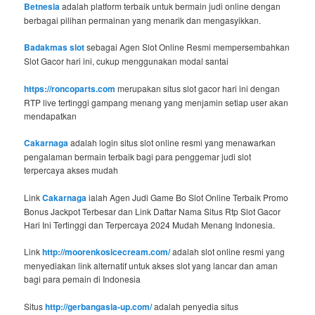
Betnesia
adalah platform terbaik untuk bermain judi online dengan
berbagai pilihan permainan yang menarik dan mengasyikkan.
Badakmas slot
sebagai Agen Slot Online Resmi mempersembahkan
Slot Gacor hari ini, cukup menggunakan modal santai
https://roncoparts.com
merupakan situs slot gacor hari ini dengan
RTP live tertinggi gampang menang yang menjamin setiap user akan
mendapatkan
Cakarnaga
adalah login situs slot online resmi yang menawarkan
pengalaman bermain terbaik bagi para penggemar judi slot
terpercaya akses mudah
Link
Cakarnaga
ialah Agen Judi Game Bo Slot Online Terbaik Promo
Bonus Jackpot Terbesar dan Link Daftar Nama Situs Rtp Slot Gacor
Hari Ini Tertinggi dan Terpercaya 2024 Mudah Menang Indonesia.
Link
http://moorenkosicecream.com/
adalah slot online resmi yang
menyediakan link alternatif untuk akses slot yang lancar dan aman
bagi para pemain di Indonesia
Situs
http://gerbangasia-up.com/
adalah penyedia situs