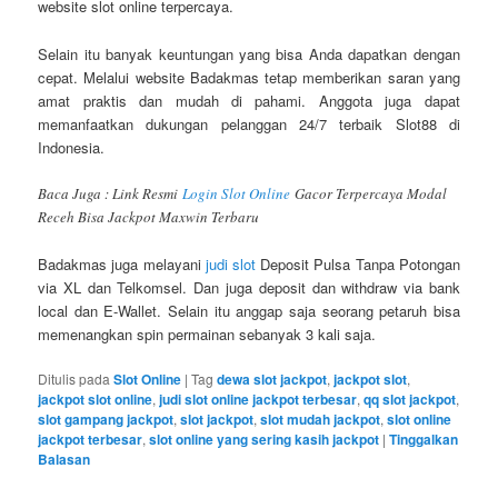
website slot online terpercaya.
Selain itu banyak keuntungan yang bisa Anda dapatkan dengan
cepat. Melalui website Badakmas tetap memberikan saran yang
amat praktis dan mudah di pahami. Anggota juga dapat
memanfaatkan dukungan pelanggan 24/7 terbaik Slot88 di
Indonesia.
Baca Juga : Link Resmi
Login Slot Online
Gacor Terpercaya Modal
Receh Bisa Jackpot Maxwin Terbaru
Badakmas juga melayani
judi slot
Deposit Pulsa Tanpa Potongan
via XL dan Telkomsel. Dan juga deposit dan withdraw via bank
local dan E-Wallet. Selain itu anggap saja seorang petaruh bisa
memenangkan spin permainan sebanyak 3 kali saja.
Ditulis pada
Slot Online
|
Tag
dewa slot jackpot
,
jackpot slot
,
jackpot slot online
,
judi slot online jackpot terbesar
,
qq slot jackpot
,
slot gampang jackpot
,
slot jackpot
,
slot mudah jackpot
,
slot online
jackpot terbesar
,
slot online yang sering kasih jackpot
|
Tinggalkan
Balasan