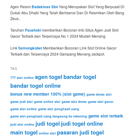
Agen Resmi
Badakmas Slot
Yang Merupakan Slot Yang Berpusat DI
Dubai Abu Dhabi Yang Telah Berlisensi Dan Di Resmikan Oleh Bang
Zeus..
Taruhan
Paushoki
memberikan Bocoran Info Situs Agen Judi Slot
Gacor Terbaik dan Terpercaya No 1 2024 Mudah Menang.
Link
Semongkobet
Memberikan Bocoran Link Slot Online Gacor
Terbaik dan Terpercaya 2024 Gampang Menang Jackpot.
TAG
agen togel
bandar togel
777 slot online
bandar togel online
bonus new member 100% (slot game)
game demo slot
game judi slot
game online slot
game slot demo
game slot gacor
game slot online
game slot penghasil uang
game slot terbaik
game slot penghasil uang langsung ke rekening
judi togel
judi togel online
judi slot online
main togel
pasaran judi togel
online slot