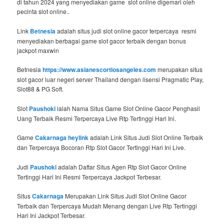
di tahun 2024 yang menyediakan game slot online digemari oleh
pecinta slot online..
Link
Betnesia
adalah situs judi slot online gacor terpercaya resmi
menyediakan berbagai game slot gacor terbaik dengan bonus
jackpot maxwin
Betnesia
https://www.asianescortlosangeles.com
merupakan situs
slot gacor luar negeri server Thailand dengan lisensi Pragmatic Play,
Slot88 & PG Soft.
Slot
Paushoki
ialah Nama Situs Game Slot Online Gacor Penghasil
Uang Terbaik Resmi Terpercaya Live Rtp Tertinggi Hari Ini.
Game
Cakarnaga heylink
adalah Link Situs Judi Slot Online Terbaik
dan Terpercaya Bocoran Rtp Slot Gacor Tertinggi Hari Ini Live.
Judi
Paushoki
adalah Daftar Situs Agen Rtp Slot Gacor Online
Tertinggi Hari Ini Resmi Terpercaya Jackpot Terbesar.
Situs
Cakarnaga
Merupakan Link Situs Judi Slot Online Gacor
Terbaik dan Terpercaya Mudah Menang dengan Live Rtp Tertinggi
Hari Ini Jackpot Terbesar.