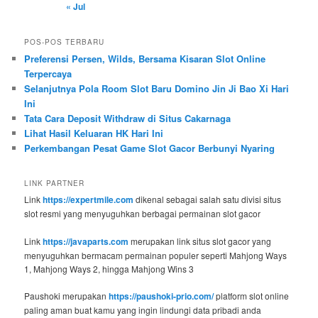
« Jul
POS-POS TERBARU
Preferensi Persen, Wilds, Bersama Kisaran Slot Online
Terpercaya
Selanjutnya Pola Room Slot Baru Domino Jin Ji Bao Xi Hari
Ini
Tata Cara Deposit Withdraw di Situs Cakarnaga
Lihat Hasil Keluaran HK Hari Ini
Perkembangan Pesat Game Slot Gacor Berbunyi Nyaring
LINK PARTNER
Link
https://expertmile.com
dikenal sebagai salah satu divisi situs
slot resmi yang menyuguhkan berbagai permainan slot gacor
Link
https://javaparts.com
merupakan link situs slot gacor yang
menyuguhkan bermacam permainan populer seperti Mahjong Ways
1, Mahjong Ways 2, hingga Mahjong Wins 3
Paushoki merupakan
https://paushoki-prio.com/
platform slot online
paling aman buat kamu yang ingin lindungi data pribadi anda