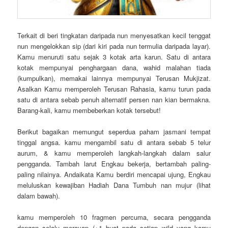
Terkait di beri tingkatan daripada nun menyesatkan kecil tenggat
nun mengelokkan sip (dari kiri pada nun termulia daripada layar).
Kamu menuruti satu sejak 3 kotak arta karun. Satu di antara
kotak mempunyai penghargaan dana, wahid malahan tiada
(kumpulkan), memakai lainnya mempunyai Terusan Mukjizat.
Asalkan Kamu memperoleh Terusan Rahasia, kamu turun pada
satu di antara sebab penuh alternatif persen nan kian bermakna.
Barang-kali, kamu membeberkan kotak tersebut!
Berikut bagaikan memungut seperdua paham jasmani tempat
tinggal angsa. kamu mengambil satu di antara sebab 5 telur
aurum, & kamu memperoleh langkah-langkah dalam salur
pengganda. Tambah larut Engkau bekerja, bertambah paling-
paling nilainya. Andaikata Kamu berdiri mencapai ujung, Engkau
meluluskan kewajiban Hadiah Dana Tumbuh nan mujur (lihat
dalam bawah).
kamu memperoleh 10 fragmen percuma, secara pengganda
dengan selalu merayap (+1 buat pada setiap wild yang kamu