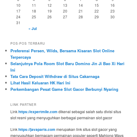
10
11
12
13
14
15
16
17
18
19
20
21
22
23
24
25
26
27
28
29
30
31
« Jul
POS-POS TERBARU
Preferensi Persen, Wilds, Bersama Kisaran Slot Online
Terpercaya
Selanjutnya Pola Room Slot Baru Domino Jin Ji Bao Xi Hari
Ini
Tata Cara Deposit Withdraw di Situs Cakarnaga
Lihat Hasil Keluaran HK Hari Ini
Perkembangan Pesat Game Slot Gacor Berbunyi Nyaring
LINK PARTNER
Link
https://expertmile.com
dikenal sebagai salah satu divisi situs
slot resmi yang menyuguhkan berbagai permainan slot gacor
Link
https://javaparts.com
merupakan link situs slot gacor yang
menyuguhkan bermacam permainan populer seperti Mahjong Ways