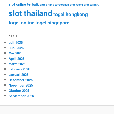
slot online terbaik
slot online terpercaya
slot resmi
slot terbaru
slot thailand
togel hongkong
togel online
togel singapore
ARSIP
Juli 2026
Juni 2026
Mei 2026
April 2026
Maret 2026
Februari 2026
Januari 2026
Desember 2025
November 2025
Oktober 2025
September 2025