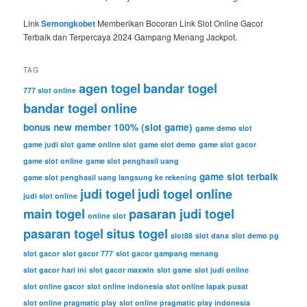
Link
Semongkobet
Memberikan Bocoran Link Slot Online Gacor
Terbaik dan Terpercaya 2024 Gampang Menang Jackpot.
TAG
agen togel
bandar togel
777 slot online
bandar togel online
bonus new member 100% (slot game)
game demo slot
game judi slot
game online slot
game slot demo
game slot gacor
game slot online
game slot penghasil uang
game slot terbaik
game slot penghasil uang langsung ke rekening
judi togel
judi togel online
judi slot online
main togel
pasaran judi togel
online slot
pasaran togel
situs togel
slot88
slot dana
slot demo pg
slot gacor
slot gacor 777
slot gacor gampang menang
slot gacor hari ini
slot gacor maxwin
slot game
slot judi online
slot online gacor
slot online indonesia
slot online lapak pusat
slot online pragmatic play
slot online pragmatic play indonesia