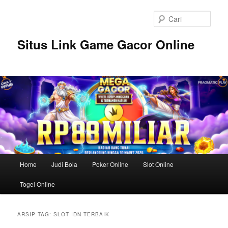
Langsung
Langsung
ke
ke
Cari
konten
konten
utama
sekunder
Situs Link Game Gacor Online
Menu
Home
Judi Bola
Poker Online
Slot Online
utama
Togel Online
ARSIP TAG:
SLOT IDN TERBAIK