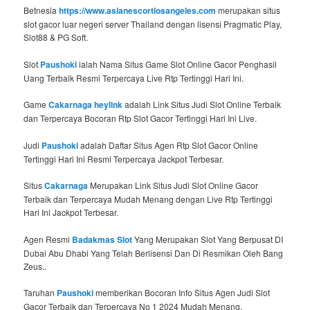
Betnesia
https://www.asianescortlosangeles.com
merupakan situs
slot gacor luar negeri server Thailand dengan lisensi Pragmatic Play,
Slot88 & PG Soft.
Slot
Paushoki
ialah Nama Situs Game Slot Online Gacor Penghasil
Uang Terbaik Resmi Terpercaya Live Rtp Tertinggi Hari Ini.
Game
Cakarnaga heylink
adalah Link Situs Judi Slot Online Terbaik
dan Terpercaya Bocoran Rtp Slot Gacor Tertinggi Hari Ini Live.
Judi
Paushoki
adalah Daftar Situs Agen Rtp Slot Gacor Online
Tertinggi Hari Ini Resmi Terpercaya Jackpot Terbesar.
Situs
Cakarnaga
Merupakan Link Situs Judi Slot Online Gacor
Terbaik dan Terpercaya Mudah Menang dengan Live Rtp Tertinggi
Hari Ini Jackpot Terbesar.
Agen Resmi
Badakmas Slot
Yang Merupakan Slot Yang Berpusat DI
Dubai Abu Dhabi Yang Telah Berlisensi Dan Di Resmikan Oleh Bang
Zeus..
Taruhan
Paushoki
memberikan Bocoran Info Situs Agen Judi Slot
Gacor Terbaik dan Terpercaya No 1 2024 Mudah Menang.