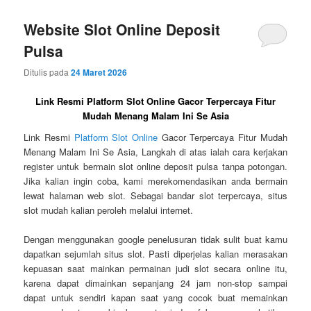
Website Slot Online Deposit
Pulsa
Ditulis pada
24 Maret 2026
Link Resmi Platform Slot Online Gacor Terpercaya Fitur
Mudah Menang Malam Ini Se Asia
Link Resmi
Platform Slot Online
Gacor Terpercaya Fitur Mudah
Menang Malam Ini Se Asia, Langkah di atas ialah cara kerjakan
register untuk bermain slot online deposit pulsa tanpa potongan.
Jika kalian ingin coba, kami merekomendasikan anda bermain
lewat halaman web slot. Sebagai bandar slot terpercaya, situs
slot mudah kalian peroleh melalui internet.
Dengan menggunakan google penelusuran tidak sulit buat kamu
dapatkan sejumlah situs slot. Pasti diperjelas kalian merasakan
kepuasan saat mainkan permainan judi slot secara online itu,
karena dapat dimainkan sepanjang 24 jam non-stop sampai
dapat untuk sendiri kapan saat yang cocok buat memainkan