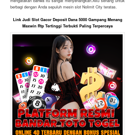
mengatakan bahwa itu sangat menyenangkan.Aku senang untuk
berbagi dengan Anda sepuluh mesin slot Nolimit City teratas.
Link Judi Slot Gacor Deposit Dana 5000 Gampang Menang
Maxwin Rtp Tertinggi Terbukti Paling Terpercaya