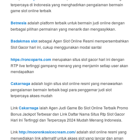
terpercaya di Indonesia yang menghadirkan pengalaman bermain
game slot online terbaik
Betnesia
adalah platform terbaik untuk bermain judi online dengan
berbagai pilihan permainan yang menarik dan mengasyikkan.
Badakmas slot
sebagai Agen Slot Online Resmi mempersembahkan
Slot Gacor hari ini, cukup menggunakan modal santai
https://roncoparts.com
merupakan situs slot gacor hari ini dengan
RTP live tertinggi gampang menang yang menjamin setiap user akan
mendapatkan
Cakarnaga
adalah login situs slot online resmi yang menawarkan
pengalaman bermain terbaik bagi para penggemar judi slot
terpercaya akses mudah
Link
Cakarnaga
ialah Agen Judi Game Bo Slot Online Terbaik Promo
Bonus Jackpot Terbesar dan Link Daftar Nama Situs Rtp Slot Gacor
Hari Ini Tertinggi dan Terpercaya 2024 Mudah Menang Indonesia.
Link
http://moorenkosicecream.com/
adalah slot online resmi yang
menyediakan link alternatif untuk akses slot yang lancar dan aman