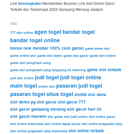
Link
Semongkobet
Memberikan Bocoran Link Slot Online Gacor
Terbaik dan Terpercaya 2024 Gampang Menang Jackpot.
TAG
agen togel
bandar togel
777 slot online
bandar togel online
bonus new member 100% (slot game)
game demo slot
game online slot
game slot demo
game slot gacor
game slot online
game slot penghasil uang
game slot terbaik
game slot penghasil uang langsung ke rekening
judi togel
judi togel online
judi slot online
main togel
pasaran judi togel
online slot
pasaran togel
situs togel
slot88
slot dana
slot demo pg
slot gacor
slot gacor 777
slot gacor gampang menang
slot gacor hari ini
slot gacor maxwin
slot game
slot judi online
slot online gacor
slot online indonesia
slot online lapak pusat
slot online pragmatic play
slot online terbaik
slot online pragmatic play indonesia