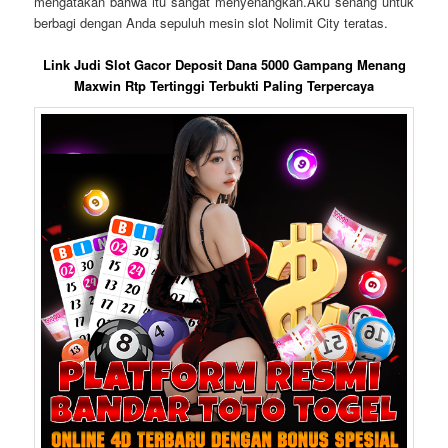
mengatakan bahwa itu sangat menyenangkan.Aku senang untuk
berbagi dengan Anda sepuluh mesin slot Nolimit City teratas.
Link Judi Slot Gacor Deposit Dana 5000 Gampang Menang
Maxwin Rtp Tertinggi Terbukti Paling Terpercaya