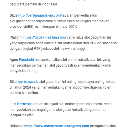
bagi para pemain di Indonesia
Situs
http://gerbangasia-up.com/
adalah penyedia situs
slot
gacor
online
terpercaya di tahun 2025 sekaligus merupakan
provider slot88 resmi dengan winrate 100%!
Platform
https://badakmasfun.shop
daftar situs slot gacor hari ini
yang terpercaya serta dikelola tim professional dari PG Soft slot gacor
dengan tingkat RTP jackpot slot maxwin tertinggi
Agen
Paushoki
merupakan situs slot online terbaik saat ini, yang
menyediakan permainan slot gacor pasti akan memberikan kamu
banyak keuntungan.
Situs
gerbangasia
slot gacor hari ini paling terpercaya paling terbaru
di tahun 2024 yang menyediakan game slot online digemari oleh
pecinta slot online..
Link
Betnesia
adalah situs judi slot online gacor terpercaya resmi
menyediakan berbagai game slot gacor terbaik dengan bonus
jackpot maxwin
Betnesia
https://www.asianescortlosangeles.com
merupakan situs