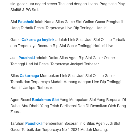
slot gacor luar negeri server Thailand dengan lisensi Pragmatic Play,
Slot88 & PG Soft.
Slot
Paushoki
ialah Nama Situs Game Slot Online Gacor Penghasil
Uang Terbaik Resmi Terpercaya Live Rtp Tertinggi Hari Ini.
Game
Cakarnaga heylink
adalah Link Situs Judi Slot Online Terbaik
dan Terpercaya Bocoran Rtp Slot Gacor Tertinggi Hari Ini Live.
Judi
Paushoki
adalah Daftar Situs Agen Rtp Slot Gacor Online
Tertinggi Hari Ini Resmi Terpercaya Jackpot Terbesar.
Situs
Cakarnaga
Merupakan Link Situs Judi Slot Online Gacor
Terbaik dan Terpercaya Mudah Menang dengan Live Rtp Tertinggi
Hari Ini Jackpot Terbesar.
Agen Resmi
Badakmas Slot
Yang Merupakan Slot Yang Berpusat DI
Dubai Abu Dhabi Yang Telah Berlisensi Dan Di Resmikan Oleh Bang
Zeus..
Taruhan
Paushoki
memberikan Bocoran Info Situs Agen Judi Slot
Gacor Terbaik dan Terpercaya No 1 2024 Mudah Menang.