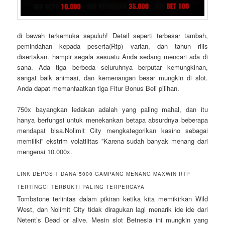
di bawah terkemuka sepuluh! Detail seperti terbesar tambah,
pemindahan kepada peserta(Rtp) varian, dan tahun rilis
disertakan. hampir segala sesuatu Anda sedang mencari ada di
sana. Ada tiga berbeda seluruhnya berputar kemungkinan,
sangat baik animasi, dan kemenangan besar mungkin di slot.
Anda dapat memanfaatkan tiga Fitur Bonus Beli pilihan.
750x bayangkan ledakan adalah yang paling mahal, dan itu
hanya berfungsi untuk menekankan betapa absurdnya beberapa
mendapat bisa.Nolimit City mengkategorikan kasino sebagai
memiliki” ekstrim volatilitas ”Karena sudah banyak menang dari
mengenai 10.000x.
LINK DEPOSIT DANA 5000 GAMPANG MENANG MAXWIN RTP
TERTINGGI TERBUKTI PALING TERPERCAYA
Tombstone terlintas dalam pikiran ketika kita memikirkan Wild
West, dan Nolimit City tidak diragukan lagi menarik ide ide dari
Netent’s Dead or alive. Mesin slot Betnesia ini mungkin yang