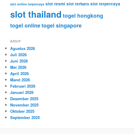
slot resmi
slot terbaru
slot terpercaya
slot online terpercaya
slot thailand
togel hongkong
togel online
togel singapore
ARSIP
Agustus 2026
Juli 2026
Juni 2026
Mei 2026
April 2026
Maret 2026
Februari 2026
Januari 2026
Desember 2025
November 2025
Oktober 2025
September 2025