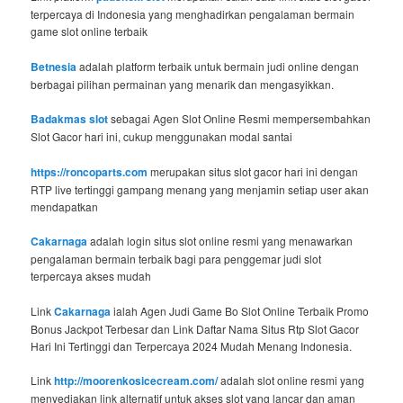
terpercaya di Indonesia yang menghadirkan pengalaman bermain
game slot online terbaik
Betnesia
adalah platform terbaik untuk bermain judi online dengan
berbagai pilihan permainan yang menarik dan mengasyikkan.
Badakmas slot
sebagai Agen Slot Online Resmi mempersembahkan
Slot Gacor hari ini, cukup menggunakan modal santai
https://roncoparts.com
merupakan situs slot gacor hari ini dengan
RTP live tertinggi gampang menang yang menjamin setiap user akan
mendapatkan
Cakarnaga
adalah login situs slot online resmi yang menawarkan
pengalaman bermain terbaik bagi para penggemar judi slot
terpercaya akses mudah
Link
Cakarnaga
ialah Agen Judi Game Bo Slot Online Terbaik Promo
Bonus Jackpot Terbesar dan Link Daftar Nama Situs Rtp Slot Gacor
Hari Ini Tertinggi dan Terpercaya 2024 Mudah Menang Indonesia.
Link
http://moorenkosicecream.com/
adalah slot online resmi yang
menyediakan link alternatif untuk akses slot yang lancar dan aman