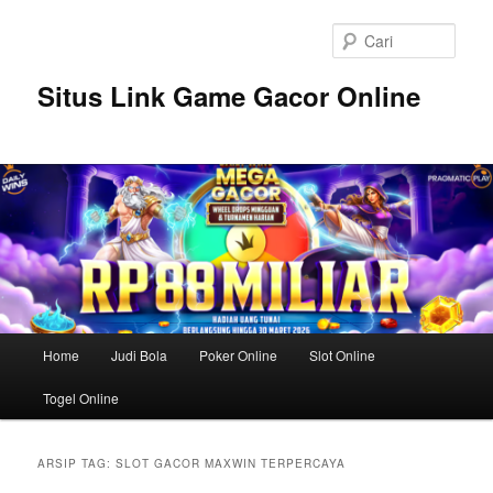
Langsung
Langsung
ke
ke
Cari
konten
konten
utama
sekunder
Situs Link Game Gacor Online
Menu
Home
Judi Bola
Poker Online
Slot Online
utama
Togel Online
ARSIP TAG:
SLOT GACOR MAXWIN TERPERCAYA