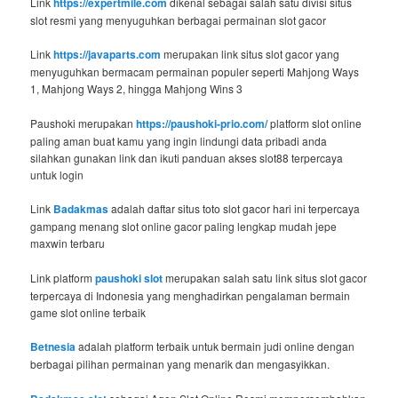
Link
https://expertmile.com
dikenal sebagai salah satu divisi situs
slot resmi yang menyuguhkan berbagai permainan slot gacor
Link
https://javaparts.com
merupakan link situs slot gacor yang
menyuguhkan bermacam permainan populer seperti Mahjong Ways
1, Mahjong Ways 2, hingga Mahjong Wins 3
Paushoki merupakan
https://paushoki-prio.com/
platform slot online
paling aman buat kamu yang ingin lindungi data pribadi anda
silahkan gunakan link dan ikuti panduan akses slot88 terpercaya
untuk login
Link
Badakmas
adalah daftar situs toto slot gacor hari ini terpercaya
gampang menang slot online gacor paling lengkap mudah jepe
maxwin terbaru
Link platform
paushoki slot
merupakan salah satu link situs slot gacor
terpercaya di Indonesia yang menghadirkan pengalaman bermain
game slot online terbaik
Betnesia
adalah platform terbaik untuk bermain judi online dengan
berbagai pilihan permainan yang menarik dan mengasyikkan.