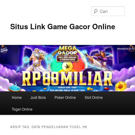
Langsung
Langsung
ke
ke
Cari
konten
konten
utama
sekunder
Situs Link Game Gacor Online
Menu
Home
Judi Bola
Poker Online
Slot Online
utama
Togel Online
ARSIP TAG:
DATA PENGELUARAN TOGEL HK