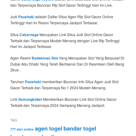
dan Terpercaya Bocoran Rtp Slot Gacor Tertinggi Hari Ini Live.
Judi
Paushoki
adalah Daftar Situs Agen Rtp Slot Gacor Online
Tertinggi Hari Ini Resmi Terpercaya Jackpot Terbesar.
Situs
Cakarnaga
Merupakan Link Situs Judi Slot Online Gacor
Terbaik dan Terpercaya Mudah Menang dengan Live Rtp Tertinggi
Hari Ini Jackpot Terbesar.
Agen Resmi
Badakmas Slot
Yang Merupakan Slot Yang Berpusat DI
Dubai Abu Dhabi Yang Telah Berlisensi Dan Di Resmikan Oleh Bang
Zeus..
Taruhan
Paushoki
memberikan Bocoran Info Situs Agen Judi Slot
Gacor Terbaik dan Terpercaya No 1 2024 Mudah Menang.
Link
Semongkobet
Memberikan Bocoran Link Slot Online Gacor
Terbaik dan Terpercaya 2024 Gampang Menang Jackpot.
TAG
agen togel
bandar togel
777 slot online