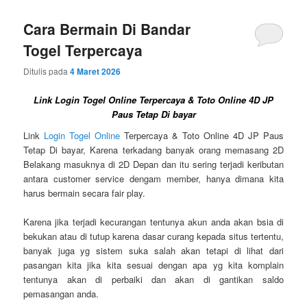
Cara Bermain Di Bandar
Togel Terpercaya
Ditulis pada
4 Maret 2026
Link Login Togel Online Terpercaya & Toto Online 4D JP
Paus Tetap Di bayar
Link
Login Togel Online
Terpercaya & Toto Online 4D JP Paus
Tetap Di bayar, Karena terkadang banyak orang memasang 2D
Belakang masuknya di 2D Depan dan itu sering terjadi keributan
antara customer service dengam member, hanya dimana kita
harus bermain secara fair play.
Karena jika terjadi kecurangan tentunya akun anda akan bsia di
bekukan atau di tutup karena dasar curang kepada situs tertentu,
banyak juga yg sistem suka salah akan tetapi di lihat dari
pasangan kita jika kita sesuai dengan apa yg kita komplain
tentunya akan di perbaiki dan akan di gantikan saldo
pemasangan anda.