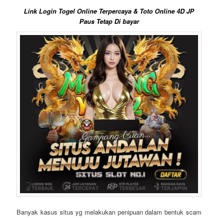
Link Login Togel Online Terpercaya & Toto Online 4D JP
Paus Tetap Di bayar
Banyak kasus situs yg melakukan penipuan dalam bentuk scam