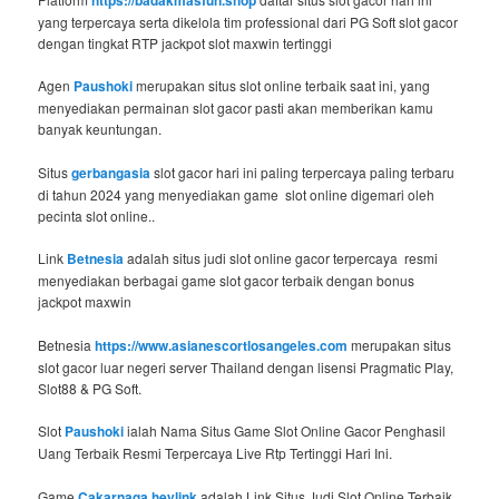
yang terpercaya serta dikelola tim professional dari PG Soft slot gacor
dengan tingkat RTP jackpot slot maxwin tertinggi
Agen
Paushoki
merupakan situs slot online terbaik saat ini, yang
menyediakan permainan slot gacor pasti akan memberikan kamu
banyak keuntungan.
Situs
gerbangasia
slot gacor hari ini paling terpercaya paling terbaru
di tahun 2024 yang menyediakan game slot online digemari oleh
pecinta slot online..
Link
Betnesia
adalah situs judi slot online gacor terpercaya resmi
menyediakan berbagai game slot gacor terbaik dengan bonus
jackpot maxwin
Betnesia
https://www.asianescortlosangeles.com
merupakan situs
slot gacor luar negeri server Thailand dengan lisensi Pragmatic Play,
Slot88 & PG Soft.
Slot
Paushoki
ialah Nama Situs Game Slot Online Gacor Penghasil
Uang Terbaik Resmi Terpercaya Live Rtp Tertinggi Hari Ini.
Game
Cakarnaga heylink
adalah Link Situs Judi Slot Online Terbaik