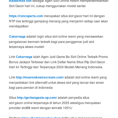
Badakmas slot
sebagai Agen Slot Online Resmi mempersembahkan
Slot Gacor hari ini, cukup menggunakan modal santai
https://roncoparts.com
merupakan situs slot gacor hari ini dengan
RTP live tertinggi gampang menang yang menjamin setiap user akan
mendapatkan
Cakarnaga
adalah login situs slot online resmi yang menawarkan
pengalaman bermain terbaik bagi para penggemar judi slot
terpercaya akses mudah
Link
Cakarnaga
ialah Agen Judi Game Bo Slot Online Terbaik Promo
Bonus Jackpot Terbesar dan Link Daftar Nama Situs Rtp Slot Gacor
Hari Ini Tertinggi dan Terpercaya 2024 Mudah Menang Indonesia.
Link
http://moorenkosicecream.com/
adalah slot online resmi yang
menyediakan link alternatif untuk akses slot yang lancar dan aman
bagi para pemain di Indonesia
Situs
http://gerbangasia-up.com/
adalah penyedia situs
slot
gacor
online
terpercaya di tahun 2025 sekaligus merupakan
provider slot88 resmi dengan winrate 100%!
Platform
https://badakmasfun.shop
daftar situs slot gacor hari ini