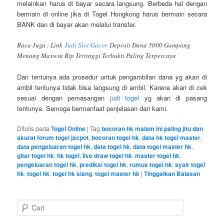
melainkan harus di bayar secara langsung. Berbeda hal dengan
bermain di online jika di Togel Hongkong harus bermain secara
BANK dan di bayar akan melalui transfer.
Baca Juga : Link
Judi Slot Gacor
Deposit Dana 5000 Gampang
Menang Maxwin Rtp Tertinggi Terbukti Paling Terpercaya
Dan tentunya ada prosedur untuk pengambilan dana yg akan di
ambil tentunya tidak bisa langsung di ambil. Karena akan di cek
sesuai dengan pemasangan
judi togel
yg akan di pasang
tentunya. Semoga bermanfaat penjelasan dari kami.
Ditulis pada
Togel Online
|
Tag
bocoran hk malam ini paling jitu dan
akurat forum togel jacpot
,
bocoran togel hk
,
data hk togel master
,
data pengeluaran togel hk
,
data togel hk
,
data togel master hk
,
gitar togel hk
,
hk togel
,
live draw togel hk
,
master togel hk
,
pengeluaran togel hk
,
prediksi togel hk
,
rumus togel hk
,
syair togel
hk
,
togel hk
,
togel hk siang
,
togel master hk
|
Tinggalkan Balasan
C
a
r