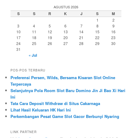
i
AGUSTUS 2026
S
S
R
K
J
S
M
1
2
3
4
5
6
7
8
9
10
11
12
13
14
15
16
17
18
19
20
21
22
23
24
25
26
27
28
29
30
31
« Jul
POS-POS TERBARU
Preferensi Persen, Wilds, Bersama Kisaran Slot Online
Terpercaya
Selanjutnya Pola Room Slot Baru Domino Jin Ji Bao Xi Hari
Ini
Tata Cara Deposit Withdraw di Situs Cakarnaga
Lihat Hasil Keluaran HK Hari Ini
Perkembangan Pesat Game Slot Gacor Berbunyi Nyaring
LINK PARTNER