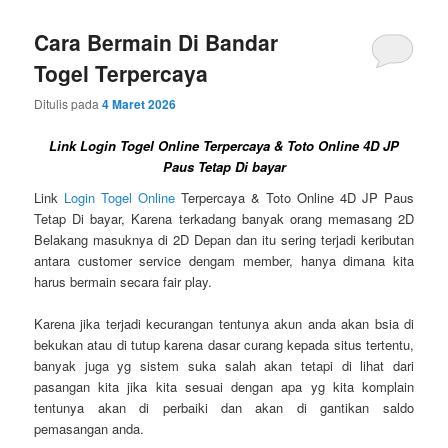
Cara Bermain Di Bandar
Togel Terpercaya
Ditulis pada
4 Maret 2026
Link Login Togel Online Terpercaya & Toto Online 4D JP
Paus Tetap Di bayar
Link
Login Togel Online
Terpercaya & Toto Online 4D JP Paus
Tetap Di bayar, Karena terkadang banyak orang memasang 2D
Belakang masuknya di 2D Depan dan itu sering terjadi keributan
antara customer service dengam member, hanya dimana kita
harus bermain secara fair play.
Karena jika terjadi kecurangan tentunya akun anda akan bsia di
bekukan atau di tutup karena dasar curang kepada situs tertentu,
banyak juga yg sistem suka salah akan tetapi di lihat dari
pasangan kita jika kita sesuai dengan apa yg kita komplain
tentunya akan di perbaiki dan akan di gantikan saldo
pemasangan anda.